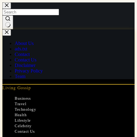
Skip
to
content
No
results
About Us
ads.txt
Contact
Contact Us
Disclaimer
Privacy Policy
Team
Living Gossip
Business
Travel
Technology
Health
Lifestyle
Celebrity
Contact Us