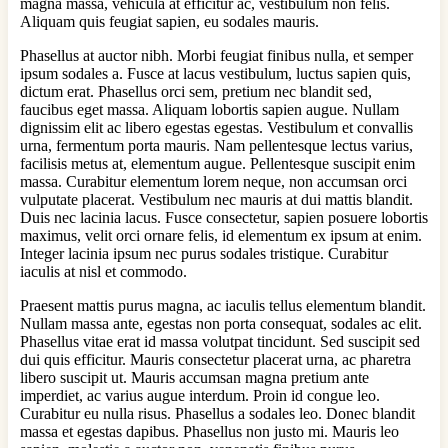
magna massa, vehicula at efficitur ac, vestibulum non felis.
Aliquam quis feugiat sapien, eu sodales mauris.
Phasellus at auctor nibh. Morbi feugiat finibus nulla, et semper
ipsum sodales a. Fusce at lacus vestibulum, luctus sapien quis,
dictum erat. Phasellus orci sem, pretium nec blandit sed,
faucibus eget massa. Aliquam lobortis sapien augue. Nullam
dignissim elit ac libero egestas egestas. Vestibulum et convallis
urna, fermentum porta mauris. Nam pellentesque lectus varius,
facilisis metus at, elementum augue. Pellentesque suscipit enim
massa. Curabitur elementum lorem neque, non accumsan orci
vulputate placerat. Vestibulum nec mauris at dui mattis blandit.
Duis nec lacinia lacus. Fusce consectetur, sapien posuere lobortis
maximus, velit orci ornare felis, id elementum ex ipsum at enim.
Integer lacinia ipsum nec purus sodales tristique. Curabitur
iaculis at nisl et commodo.
Praesent mattis purus magna, ac iaculis tellus elementum blandit.
Nullam massa ante, egestas non porta consequat, sodales ac elit.
Phasellus vitae erat id massa volutpat tincidunt. Sed suscipit sed
dui quis efficitur. Mauris consectetur placerat urna, ac pharetra
libero suscipit ut. Mauris accumsan magna pretium ante
imperdiet, ac varius augue interdum. Proin id congue leo.
Curabitur eu nulla risus. Phasellus a sodales leo. Donec blandit
massa et egestas dapibus. Phasellus non justo mi. Mauris leo