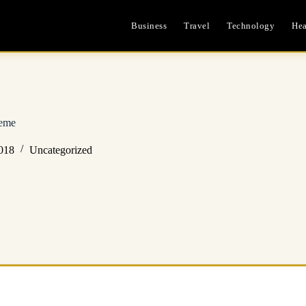
Business
Travel
Technology
Hea
heme
018
Uncategorized