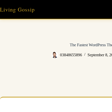
Skip
to
Living Gossip
content
The Fastest WordPress T
03848655896
September 8, 2