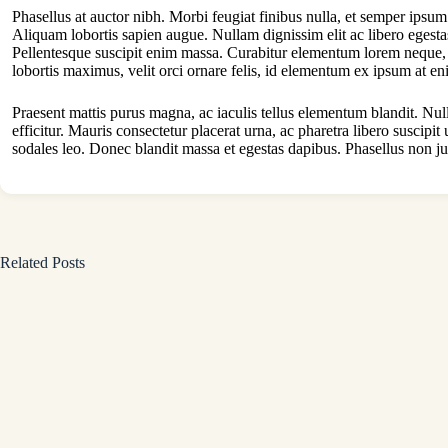
Phasellus at auctor nibh. Morbi feugiat finibus nulla, et semper ipsum
Aliquam lobortis sapien augue. Nullam dignissim elit ac libero egesta
Pellentesque suscipit enim massa. Curabitur elementum lorem neque, n
lobortis maximus, velit orci ornare felis, id elementum ex ipsum at en
Praesent mattis purus magna, ac iaculis tellus elementum blandit. Null
efficitur. Mauris consectetur placerat urna, ac pharetra libero suscip
sodales leo. Donec blandit massa et egestas dapibus. Phasellus non ju
Related Posts