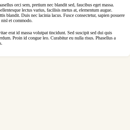
hasellus orci sem, pretium nec blandit sed, faucibus eget massa.
llentesque lectus varius, facilisis metus at, elementum augue.
s blandit. Duis nec lacinia lacus. Fusce consectetur, sapien posuere
at nisl et commodo.
tae erat id massa volutpat tincidunt. Sed suscipit sed dui quis
erdum. Proin id congue leo. Curabitur eu nulla risus. Phasellus a
s.