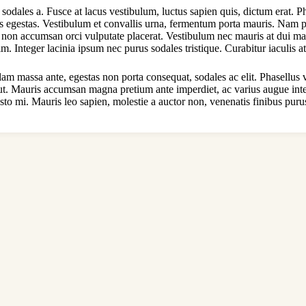
 sodales a. Fusce at lacus vestibulum, luctus sapien quis, dictum erat. P
s egestas. Vestibulum et convallis urna, fermentum porta mauris. Nam pe
on accumsan orci vulputate placerat. Vestibulum nec mauris at dui matti
im. Integer lacinia ipsum nec purus sodales tristique. Curabitur iaculis 
am massa ante, egestas non porta consequat, sodales ac elit. Phasellus vi
it ut. Mauris accumsan magna pretium ante imperdiet, ac varius augue int
sto mi. Mauris leo sapien, molestie a auctor non, venenatis finibus puru