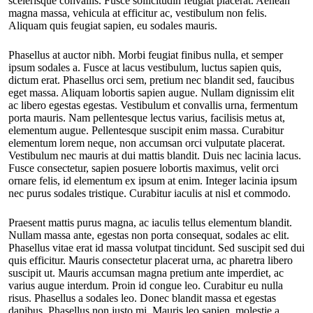
scelerisque convallis. Fusce sollicitudin feugiat placerat. Aenean
magna massa, vehicula at efficitur ac, vestibulum non felis.
Aliquam quis feugiat sapien, eu sodales mauris.
Phasellus at auctor nibh. Morbi feugiat finibus nulla, et semper
ipsum sodales a. Fusce at lacus vestibulum, luctus sapien quis,
dictum erat. Phasellus orci sem, pretium nec blandit sed, faucibus
eget massa. Aliquam lobortis sapien augue. Nullam dignissim elit
ac libero egestas egestas. Vestibulum et convallis urna, fermentum
porta mauris. Nam pellentesque lectus varius, facilisis metus at,
elementum augue. Pellentesque suscipit enim massa. Curabitur
elementum lorem neque, non accumsan orci vulputate placerat.
Vestibulum nec mauris at dui mattis blandit. Duis nec lacinia lacus.
Fusce consectetur, sapien posuere lobortis maximus, velit orci
ornare felis, id elementum ex ipsum at enim. Integer lacinia ipsum
nec purus sodales tristique. Curabitur iaculis at nisl et commodo.
Praesent mattis purus magna, ac iaculis tellus elementum blandit.
Nullam massa ante, egestas non porta consequat, sodales ac elit.
Phasellus vitae erat id massa volutpat tincidunt. Sed suscipit sed dui
quis efficitur. Mauris consectetur placerat urna, ac pharetra libero
suscipit ut. Mauris accumsan magna pretium ante imperdiet, ac
varius augue interdum. Proin id congue leo. Curabitur eu nulla
risus. Phasellus a sodales leo. Donec blandit massa et egestas
dapibus. Phasellus non justo mi. Mauris leo sapien, molestie a