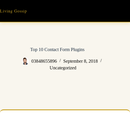
Skip
to
Living Gossip
content
Top 10 Contact Form Plugins
03848655896
September 8, 2018
Uncategorized